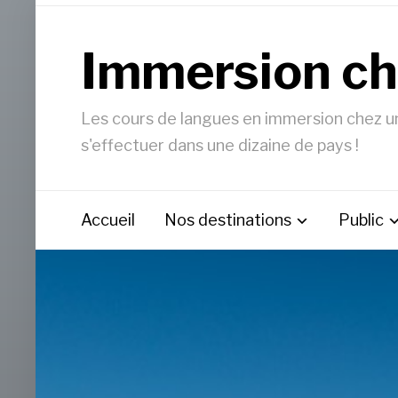
Immersion ch
Les cours de langues en immersion chez un 
s'effectuer dans une dizaine de pays !
Accueil
Nos destinations
Public