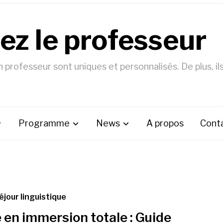
ez le professeur
professeur sont uniques et personnalisés. De plus, il
Programme
News
A propos
Cont
éjour linguistique
 en immersion totale : Guide