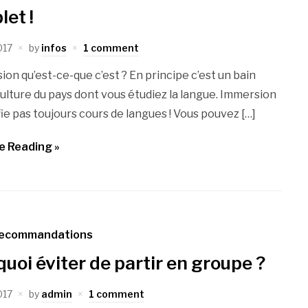
et !
017
by
infos
1 comment
ion qu’est-ce-que c’est ? En principe c’est un bain
culture du pays dont vous étudiez la langue. Immersion
fie pas toujours cours de langues ! Vous pouvez […]
e Reading »
ecommandations
uoi éviter de partir en groupe ?
017
by
admin
1 comment