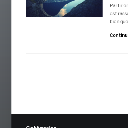
Partir e
est rass
bien que 
Continu