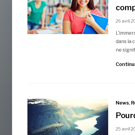
compl
26 avril 2
L’immers
dans la 
ne signi
Continu
News
,
R
Pourq
25 avril 2